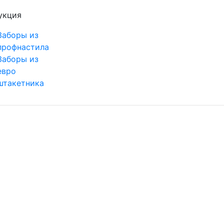
укция
Заборы из
профнастила
Заборы из
евро
штакетника