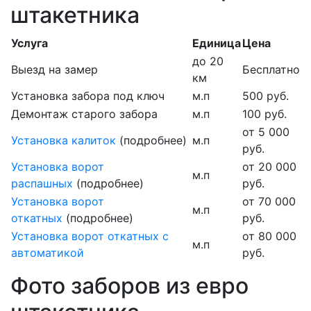
штакетника
Услуга
Единица
Цена
до 20
Выезд на замер
Бесплатно
км
Установка забора под ключ
м.п
500 руб.
Демонтаж старого забора
м.п
100 руб.
от 5 000
Установка калиток
(подробнее)
м.п
руб.
Установка ворот
от 20 000
м.п
распашных
(подробнее)
руб.
Установка ворот
от 70 000
м.п
откатных
(подробнее)
руб.
Установка ворот откатных с
от 80 000
м.п
автоматикой
руб.
Фото заборов из евро