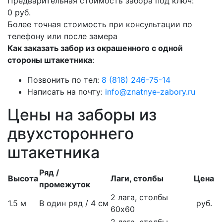
Предварительная стоимость забора под ключ:
0
руб.
Более точная стоимость при консультации по
телефону или после замера
Как заказать забор из окрашенного с одной
стороны штакетника
:
Позвонить по тел:
8 (818) 246-75-14
Написать на почту:
info@znatnye-zabory.ru
Цены на заборы из
двухстороннего
штакетника
Ряд /
Высота
Лаги, столбы
Цена
промежуток
2 лага, столбы
1.5 м
В один ряд / 4 см
руб.
60х60
2 лага, столбы