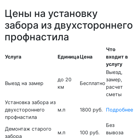
Цены на установку
забора из двухстороннего
профнастила
Что
Услуга
Единица
Цена
входит в
услугу
Выезд,
до 20
замер,
Выезд на замер
Бесплатно
км
расчет
сметы
Установка забора из
двухстороннего
м.п
1800 руб.
Подробнее
профнастила
Без
Демонтаж старого
м.п
100 руб.
вывоза
забора