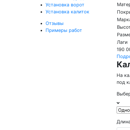
Мате
Установка ворот
Установка калиток
Покр
Марк
Отзывы
Высот
Примеры работ
Разме
Лаги
190 0
Подр
Ка
На ка
под 
Выбер
Длина