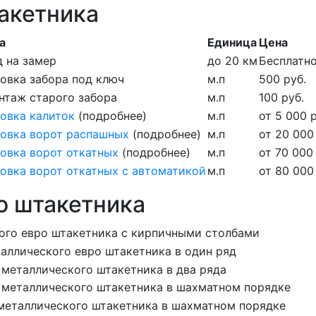
акетника
а
Единица
Цена
 на замер
до 20 км
Бесплатн
новка забора под ключ
м.п
500 руб.
нтаж старого забора
м.п
100 руб.
овка калиток
(подробнее)
м.п
от 5 000 р
новка ворот распашных
(подробнее)
м.п
от 20 000
овка ворот откатных
(подробнее)
м.п
от 70 000
овка ворот откатных с автоматикой
м.п
от 80 000
о штакетника