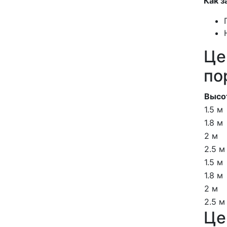
Как з
Це
по
Высо
1.5 м
1.8 м
2 м
2.5 м
1.5 м
1.8 м
2 м
2.5 м
Це