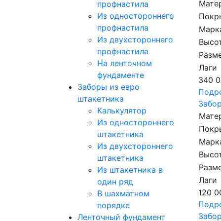
Мате
профнастила
Из одностороннего
Покр
профнастила
Марк
Из двухстороннего
Высот
профнастила
Разме
На ленточном
Лаги
фундаменте
340 0
Заборы из евро
Подр
штакетника
Забор
Калькулятор
Мате
Из одностороннего
Покр
штакетника
Марк
Из двухстороннего
Высот
штакетника
Разме
Из штакетника в
Лаги
один ряд
120 0
В шахматном
Подр
порядке
Забор
Ленточный фундамент