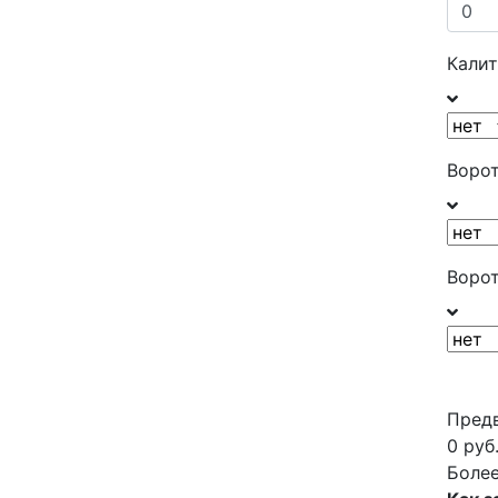
Калит
Ворот
Ворот
Предв
0
руб
Более