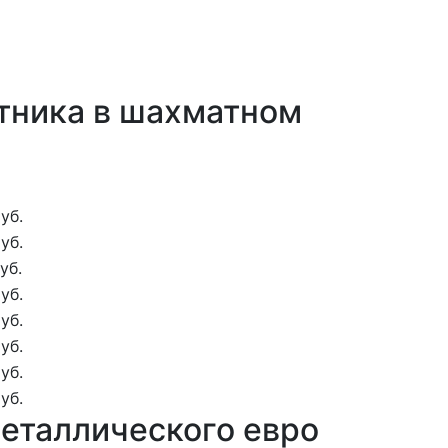
етника в шахматном
уб.
уб.
уб.
уб.
уб.
уб.
уб.
уб.
металлического евро