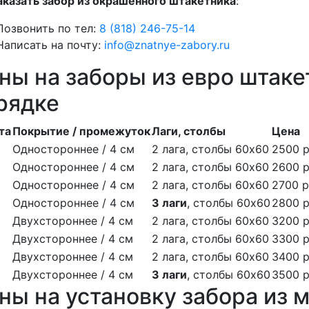
аказать забор из окрашенного штакетника
:
Позвонить по тел:
8 (818) 246-75-14
Написать на почту:
info@znatnye-zabory.ru
ны на заборы из евро штак
рядке
та
Покрытие / промежуток
Лаги, столбы
Цена
Одностороннее / 4 см
2 лага, столбы 60х60
2500 р
Одностороннее / 4 см
2 лага, столбы 60х60
2600 р
Одностороннее / 4 см
2 лага, столбы 60х60
2700 р
Одностороннее / 4 см
3 лаги
, столбы 60х60
2800 р
Двухстороннее / 4 см
2 лага, столбы 60х60
3200 р
Двухстороннее / 4 см
2 лага, столбы 60х60
3300 р
Двухстороннее / 4 см
2 лага, столбы 60х60
3400 р
Двухстороннее / 4 см
3 лаги
, столбы 60х60
3500 р
ны на установку забора из 