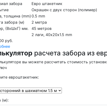
риал забора
Евро штакетник
ытие
Окрашен с двух сторон (полимер)
а, толщина (mm)
0.5 mm
а забора (м)
2 метра
р, (ВхШхГ) мм.
45 метров
2 лаги, 40х20х1.5 mm
00 руб.
обнее
лькулятор
расчета забора из ев
лькуляторе вы можете рассчитать стоимость установк
ключ
ите евроштакетник:
 (м):